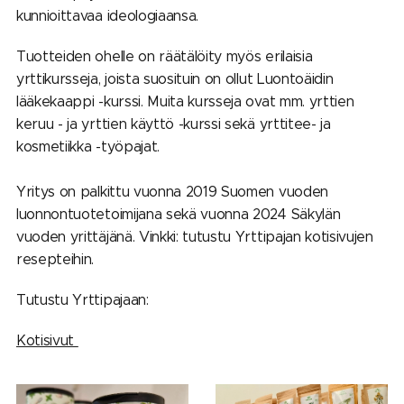
kunnioittavaa ideologiaansa.
Tuotteiden ohelle on räätälöity myös erilaisia
yrttikursseja, joista suosituin on ollut Luontoäidin
lääkekaappi -kurssi. Muita kursseja ovat mm. yrttien
keruu - ja yrttien käyttö -kurssi sekä yrttitee- ja
kosmetiikka -työpajat.
Yritys on palkittu vuonna 2019 Suomen vuoden
luonnontuotetoimijana sekä vuonna 2024 Säkylän
vuoden yrittäjänä. Vinkki: tutustu Yrttipajan kotisivujen
resepteihin.
Tutustu Yrttipajaan:
Kotisivut