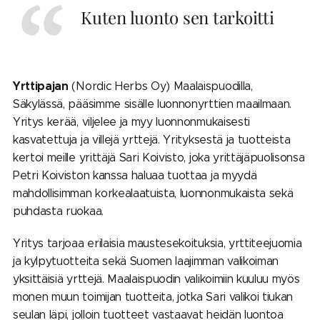
Kuten luonto sen tarkoitti
Yrttipaja
n
(Nordic Herbs Oy) Maalaispuodilla,
Säkylässä, pääsimme sisälle luonnonyrttien maailmaan.
Yritys kerää, viljelee ja myy luonnonmukaisesti
kasvatettuja ja villejä yrttejä. Yrityksestä ja tuotteista
kertoi meille yrittäjä Sari Koivisto, joka yrittäjäpuolisonsa
Petri Koiviston kanssa haluaa tuottaa ja myydä
mahdollisimman korkealaatuista, luonnonmukaista sekä
puhdasta ruokaa.
Yritys tarjoaa erilaisia maustesekoituksia, yrttiteejuomia
ja kylpytuotteita sekä Suomen laajimman valikoiman
yksittäisiä yrttejä.
Maalaispuodin valikoimiin kuuluu myös
monen muun toimijan tuotteita, jotka Sari valikoi tiukan
seulan läpi, jolloin tuotteet vastaavat heidän luontoa