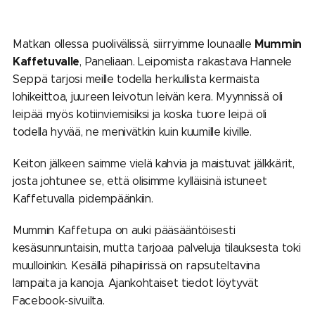
Mummin
Matkan ollessa puolivälissä, siirryimme lounaalle
Kaffetuvalle
, Paneliaan. Leipomista rakastava Hannele
Seppä tarjosi meille todella herkullista kermaista
lohikeittoa, juureen leivotun leivän kera. Myynnissä oli
leipää myös kotiinviemisiksi ja koska tuore leipä oli
todella hyvää, ne menivätkin kuin kuumille kiville.
Keiton jälkeen saimme vielä kahvia ja maistuvat jälkkärit,
josta johtunee se, että olisimme kylläisinä istuneet
Kaffetuvalla pidempäänkiin.
Mummin Kaffetupa on auki pääsääntöisesti
kesäsunnuntaisin, mutta tarjoaa palveluja tilauksesta toki
muulloinkin. Kesällä pihapiirissä on rapsuteltavina
lampaita ja kanoja. Ajankohtaiset tiedot löytyvät
Facebook-sivuilta.