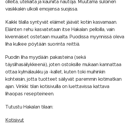
olleita, uteliaita ja kauniita nautoja. Muutama suloinen
vasikkakin ulkoili emojensa suojissa.
Kaikki tilalla syntyvät eläimet jäävät kotiin kasvamaan.
Eläinten rehu kasvatetaan itse Hakalan pelloilla, vain
kivennäiset ostetaan muualta. Puodissa myynnissä oleva
liha kulkee pöytään suorinta reittiä.
Puodin liha myydään pakasteina (sekä
täyslihasäilykkeenä), joten ostoksille mukaan kannattaa
ottaa kylmälaukku ja -kallet, kuten toki muihinkin
kohteisiin, jotta tuotteet säilyvät paremmin kotimatkan
ajan. Vinkki: tilan kotisivuilla on luettavissa kattava
lihaopas resepteineen.
Tutustu Hakalan tilaan:
Kotisivut