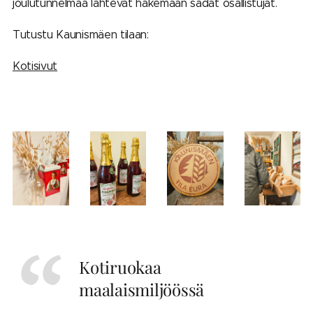
joulutunnelmaa lähtevät hakemaan sadat osallistujat.
Tutustu Kaunismäen tilaan:
Kotisivut
Kotiruokaa
maalaismiljöössä