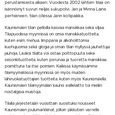
Vuodesta 2002 lähtien tilaa on
perustamisesta alkaen.
isännöinyt suvun neljäs sukupolvi, Jari ja Minna Laine
perheineen, tilan ollessa Jarin kotipaikka.
Kaunismäen tilan pelloilla kasvaa mansikkaa sekä viljaa.
Tilapuodissa myynnissä on omia mansikkatuotteita,
kuten esim. mehua, limpparia ja alkoholittomia
kuohujuomia sekä glögiä ja oman tilan myllyssä jauhettuja
jauhoja. Lisäksi tilalta voi ostaa polttopuuta sekä
sesonkituotteita, kuten perunaa ja tuoretta mansikkaa
poimittuna tai itse poimien. Kaikissa käymissämme
tilamyymälöissä myynnissä on myös muiden
lähiruokatuottajien tuotteita, kuten myös Kaunismäellä.
Kaunismäen tilamyymälän kaunis esillelaitto toi mieliin
nostalgisia muistoja.
Tilalla järjestetään vuosittain suosituksi nousseet
Kaunismäen joulumarkkinat, jolloin pikkutien varrelle