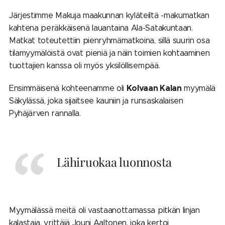
Järjestimme Makuja maakunnan kyläteiltä -makumatkan
kahtena peräkkäisenä lauantaina Ala-Satakuntaan.
Matkat toteutettiin pienryhmämatkoina, sillä suurin osa
tilamyymälöistä ovat pieniä ja näin toimien kohtaaminen
tuottajien kanssa oli myös yksilöllisempää.
Kolvaan Kala
n
Ensimmäisenä kohteenamme oli
myymälä
Säkylässä, joka sijaitsee kauniin ja runsaskalaisen
Pyhäjärven rannalla.
Lähiruokaa luonnosta
Myymälässä meitä oli vastaanottamassa pitkän linjan
kalastaja, yrittäjä Jouni Aaltonen, joka kertoi