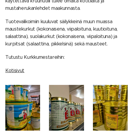
käytettävä kruunutilli tulee omalta kotitilalta ja
mustaherukanlehdet maakunnasta.
Tuotevalikoimiin kuuluvat säilykkeinä muun muassa
maustekurkut (kokonaisena, viipaloituna, kuutioituna,
salaattina), suolakurkut (kokonaisena, viipaloituna) ja
kurpitsat (salaattina, pikkelsinä) sekä mausteet.
Tutustu Kurkkumestareihin:
Kotisivut