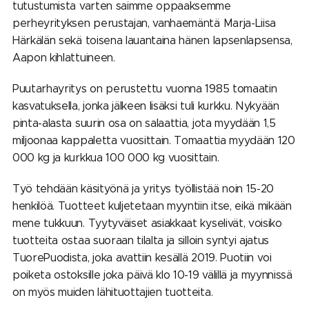
tutustumista varten saimme oppaaksemme
perheyrityksen perustajan, vanhaemäntä Marja-Liisa
Härkälän sekä toisena lauantaina hänen lapsenlapsensa,
Aapon kihlattuineen.
Puutarhayritys on perustettu vuonna 1985 tomaatin
kasvatuksella, jonka jälkeen lisäksi tuli kurkku. Nykyään
pinta-alasta suurin osa on salaattia, jota myydään 1,5
miljoonaa kappaletta vuosittain. Tomaattia myydään 120
000 kg ja kurkkua 100 000 kg vuosittain.
Työ tehdään käsityönä ja yritys työllistää noin 15-20
henkilöä. Tuotteet kuljetetaan myyntiin itse, eikä mikään
mene tukkuun. Tyytyväiset asiakkaat kyselivät, voisiko
tuotteita ostaa suoraan tilalta ja silloin syntyi ajatus
TuorePuodista, joka avattiin kesällä 2019. Puotiin voi
poiketa ostoksille joka päivä klo 10-19 välillä ja myynnissä
on myös muiden lähituottajien tuotteita.