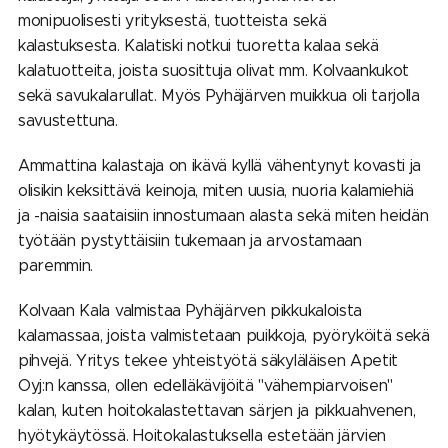
monipuolisesti yrityksestä, tuotteista sekä
kalastuksesta. Kalatiski notkui tuoretta kalaa sekä
kalatuotteita, joista suosittuja olivat mm. Kolvaankukot
sekä savukalarullat. Myös Pyhäjärven muikkua oli tarjolla
savustettuna.
Ammattina kalastaja on ikävä kyllä vähentynyt kovasti ja
olisikin keksittävä keinoja, miten uusia, nuoria kalamiehiä
ja -naisia saataisiin innostumaan alasta sekä miten heidän
työtään pystyttäisiin tukemaan ja arvostamaan
paremmin.
Kolvaan Kala valmistaa Pyhäjärven pikkukaloista
kalamassaa, joista valmistetaan puikkoja, pyöryköitä sekä
pihvejä. Yritys tekee yhteistyötä säkyläläisen Apetit
Oyj:n kanssa, ollen edelläkävijöitä "vähempiarvoisen"
kalan, kuten hoitokalastettavan särjen ja pikkuahvenen,
hyötykäytössä. Hoitokalastuksella estetään järvien