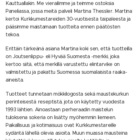
Kauttuallakin. Me vierailimme ja teimme ostoksia
Paneliassa, jossa meitä palveli Martina Thessler. Martina
kertoi Kurkkumestareiden 30-vuotisesta taipaleesta ja
pääsimme maistamaan tuotteita ennen päätösten
tekoa.
Erittäin tärkeänä asiana Martina koki sen, että tuotteilla
on Joutsenlippu- eli Hyvää Suomesta -merkki, joka
kertoo siitä, että merkillä varustettu elintarvike on
valmistettu ja pakattu Suomessa suomalaisista raaka-
aineista.
Tuotteet tunnetaan mökkilogosta sekä maustekurkun
perinteisestä reseptistä, jota on käytetty vuodesta
1993 lähtien. Ainoastaan perheraadin maistelun
tuloksena sokeria on lisätty myöhemmin liemeen.
Paikallisuus ja kotimaisuus ovat Kurkkumestareille
sydäntä lähellä olevia asioita. Muun muassa mausteina