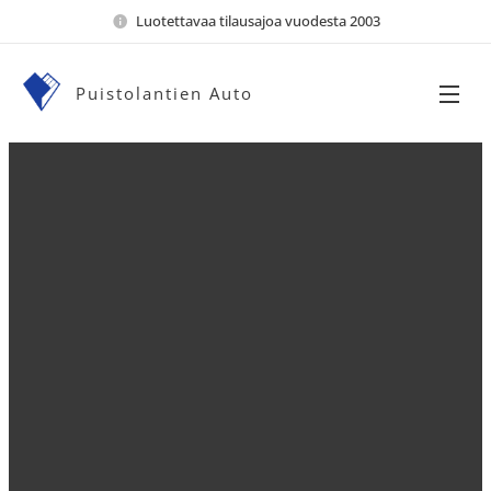
Luotettavaa tilausajoa vuodesta 2003
Puistolantien Auto