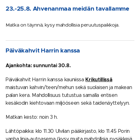
23.-25.8. Ahvenanmaa meidän tavallamme
Matka on täynnä, kysy mahdollisia peruutuspaikkoja.
Päiväkahvit Harrin kanssa
Ajankohta: sunnuntai 30.8.
Krikutillissä
Päiväkahvit Harrin kanssa kauniissa
maistuvan kahvin/teen/mehun sekä suolaisen ja makean
palan kera. Mahdollisuus tutustua samalla entisen
kesäkodin kiehtovaan miljööseen sekä taidenäyttelyyn.
Matkan kesto: noin 3 h.
Lähtöpaikka: klo 11.30 Ulvilan pääkirjasto, klo 11.45 Porin
vanha linja-autoasema (kysy muita mahdollisia pysäkkejä