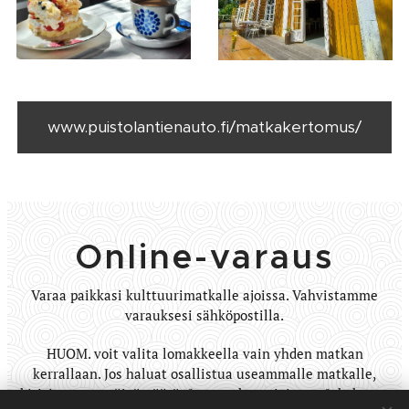
www.puistolantienauto.fi/matkakertomus/
Online-varaus
Varaa paikkasi kulttuurimatkalle ajoissa. Vahvistamme
varauksesi sähköpostilla.
HUOM. voit valita lomakkeella vain yhden matkan
kerrallaan. Jos haluat osallistua useammalle matkalle,
kirjoita muut päivämäärät "muuta huomioitavaa" -kohtaan