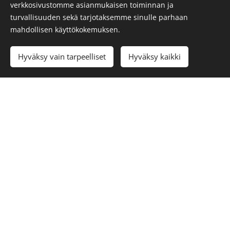
verkkosivustomme asianmukaisen toiminnan ja
turvallisuuden sekä tarjotaksemme sinulle parhaan
Notta komiaa on
mahdollisen käyttökokemuksen.
18.04.2026
Hyväksy vain tarpeelliset
Hyväksy kaikki
Tällä matkalla sukelsimme
suomalaisuuden sieluun, keskelle
lakeuksia ja katoavia
kansanperinteitä, kutoen itsemme
osaksi pohojalaasta tarinaa.
Uudemmat kirjoitukset
Vanhemmat kirjoitukset
© 2026 Puistolantien Auto Oy
Pyydä tarjous
Evästeet