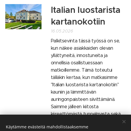
Italian luostarista
kartanokotiin
16.05.2026
Palkitsevinta tässä työssä on se,
kun näkee asiakkaiden olevan
yllättyneitä, innostuneita ja
onnellisia osallistuessaan
matkoillemme. Tämä toteutui
tälläkin kertaa, kun matkasimme
"Italian luostarista kartanokotiin"
kauniin ja lämmittävän
auringonpaisteen siivittämänä.
Saimme jälleen kiitosta
kiireettömästä tunnelmasta sekä
kohteista, jotka olivat...
Käytämme evästeitä mahdollistaaksemme